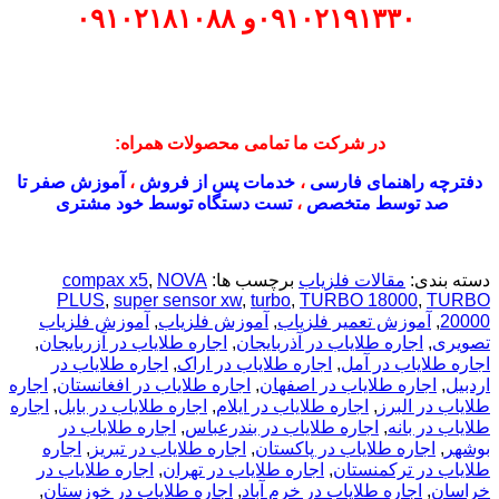
۰۹۱۰۲۱۹۱۳۳۰
و
۰۹۱۰۲۱۸۱۰۸۸
در شرکت ما تمامی محصولات همراه:
دفترچه راهنمای فارسی
،
خدمات پس از فروش
،
آموزش صفر تا
صد توسط متخصص
،
تست دستگاه توسط خود مشتری
دسته بندی:
مقالات فلزیاب
برچسب ها:
NOVA
,
compax x5
PLUS
,
super sensor xw
,
turbo
,
TURBO 18000
,
TURBO
20000
,
آموزش تعمیر فلزیاب
,
آموزش فلزیاب
,
آموزش فلزیاب
تصویری
,
اجاره طلایاب در آذربایجان
,
اجاره طلایاب در آزربایجان
,
اجاره طلایاب در آمل
,
اجاره طلایاب در اراک
,
اجاره طلایاب در
اردبیل
,
اجاره طلایاب در اصفهان
,
اجاره طلایاب در افغانستان
,
اجاره
طلایاب در البرز
,
اجاره طلایاب در ایلام
,
اجاره طلایاب در بابل
,
اجاره
طلایاب در بانه
,
اجاره طلایاب در بندرعباس
,
اجاره طلایاب در
بوشهر
,
اجاره طلایاب در پاکستان
,
اجاره طلایاب در تبریز
,
اجاره
طلایاب در ترکمنستان
,
اجاره طلایاب در تهران
,
اجاره طلایاب در
خراسان
,
اجاره طلایاب در خرم آباد
,
اجاره طلایاب در خوزستان
,