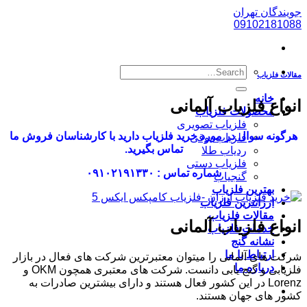
پرش
جویندگان تهران
به
09102181088
محتوا
مقالات فلزیاب
خانه
انواع فلزیاب آلمانی
محصولات فلزیاب
فلزیاب تصویری
هرگونه سوال در مورد خرید فلزیاب دارید با کارشناسان فروش ما
فلزیاب بوقی
تماس بگیرید.
ردیاب طلا
فلزیاب دستی
شماره تماس : ۰۹۱۰۲۱۹۱۳۳۰
گنجیاب
بهترین فلزیاب
ارزانترین فلزیاب
مقالات فلزیاب
انواع فلزیاب آلمانی
خدمات فلزیاب
نشانه گنج
ارتباط با ما
شرکت های آلمانی را میتوان معتبرترین شرکت های فعال در بازار
درباره ما
فلزیابی و گنج یابی دانست. شرکت های معتبری همچون OKM و
Lorenz در این کشور فعال هستند و دارای بیشترین صادرات به
کشور های جهان هستند.