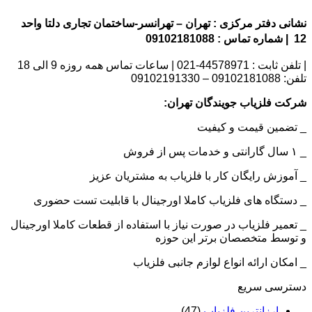
نشانی دفتر مرکزی : تهران – تهرانسر-ساختمان تجاری دلتا واحد
12 | شماره تماس : 09102181088
| تلفن ثابت : 44578971-021 | ساعات تماس همه روزه 9 الی 18
تلفن: 09102181088 – 09102191330
شرکت فلزیاب جویندگان تهران:
_ تضمین قیمت و کیفیت
_ ۱ سال گارانتی و خدمات پس از فروش
_ آموزش رایگان کار با فلزیاب به مشتریان عزیز
_ دستگاه های فلزیاب کاملا اورجینال با قابلیت تست حضوری
_ تعمیر فلزیاب در صورت نیاز با استفاده از قطعات کاملا اورجینال
و توسط متخصصان برتر این حوزه
_ امکان ارائه انواع لوازم جانبی فلزیاب
دسترسی سریع
ارزانترین فلزیاب
(47)