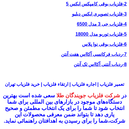
2-فلزیاب بوقی کامپکس ایکس 5
3-فلزیاب تصویری ایکس دبلیو
4-فلزیاب جی 3 مدل 6500
5-فلزیاب توربو مدل 18000
6-فلزیاب بوقی نوا پلاس
7-ردیاب فرکانسی آکااس هفت آنتن
8-ردیاب آنتنی آکااس تک آنتن
تعمیر فلزیاب | اجاره فلزیاب | ارتقاء فلزیاب | خرید فلزیاب تهران
در
شرکت فلزیاب جویندگان طلا
سعی شده است بهترین
دستگاه‌های موجود در
بازار‌های بین المللی برای شما
انتخاب شود
تا شما را برای یک انتخاب مطمئن و صحیح
یاری دهد تا بتواند ضمن معرفی محصولات این
شرکت،
شما را برای رسیدن به اهدافتان راهنمائی نماید.