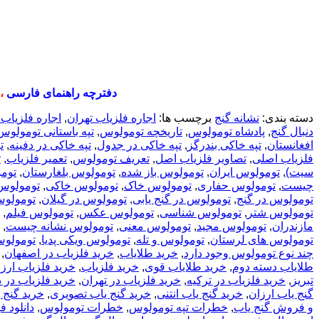
دفترچه راهنمای فارسی
،
دسته بندی:
نشانه گنج
برچسب ها:
اجاره فلزیاب تهران
,
اجاره فلزیاب
دنبال گنج
,
پادشاه تومولوس
,
تاریخچه تومولوس
,
تپه باستانی تومولوس
افغانستان
,
تپه خاکی بندرگز
,
تپه خاکی در جدول
,
تپه خاکی در دفینه
,
ت
فلزیاب اصلی
,
تصاویر فلزیاب اصل
,
تعریف تومولوس
,
تعمیر فلزیاب
,
ت
سیت)
,
تومولوس ایران
,
تومولوس باز شده
,
تومولوس بلغارستان
,
توم
چیست
,
تومولوس حفاری
,
تومولوس خاک
,
تومولوس خاکی
,
تومولوس
تومولوس در گنج
,
تومولوس در گنج یابی
,
تومولوس در گیلان
,
تومولوس
تومولوس شتر
,
تومولوس شناسی
,
تومولوس عکس
,
تومولوس فیلم
,
مازندران
,
تومولوس مجید
,
تومولوس معنی
,
تومولوس نشانه چیست
,
تومولوس های لرستان
,
تومولوس و تله
,
تومولوس ویکی پدیا
,
تومولوس
چند نوع تومولوس وجود دارد
,
خريد طلاياب
,
خريد فلزياب در اصفهان
,
طلایاب دسته دوم
,
خرید طلایاب قوی
,
خرید فلزیاب
,
خرید فلزیاب ارز
تبریز
,
خرید فلزیاب در ترکیه
,
خرید فلزیاب در تهران
,
خرید فلزیاب در 
گنج یاب ارزان
,
خرید گنج یاب انتنی
,
خرید گنج یاب تصویری
,
خرید گنج 
و فروش گنج یاب
,
خطرات تپه تومولوس
,
خطرات تومولوس
,
دانلود 