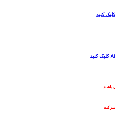
 باشند
 شرکت