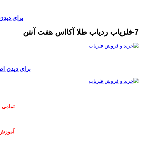
برای دیدن ا
7-فلزیاب ردیاب طلا آکااس هفت آنتن
برای دیدن اطلا
تمامی م
آموزش 