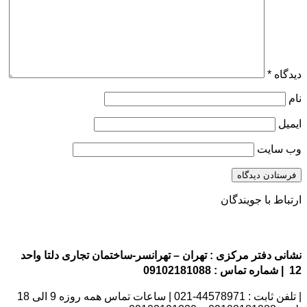
دیدگاه
*
نام
ایمیل
وب‌ سایت
ارتباط با جویندگان
نشانی دفتر مرکزی : تهران – تهرانسر-ساختمان تجاری دلتا واحد
12 | شماره تماس : 09102181088
| تلفن ثابت : 44578971-021 | ساعات تماس همه روزه 9 الی 18