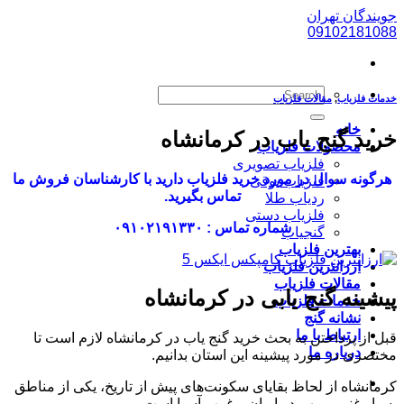
پرش
جویندگان تهران
به
09102181088
محتوا
خدمات فلزیاب
,
مقالات فلزیاب
خانه
خرید گنج یاب در کرمانشاه
محصولات فلزیاب
فلزیاب تصویری
هرگونه سوال در مورد خرید فلزیاب دارید با کارشناسان فروش ما
فلزیاب بوقی
تماس بگیرید.
ردیاب طلا
فلزیاب دستی
شماره تماس : ۰۹۱۰۲۱۹۱۳۳۰
گنجیاب
بهترین فلزیاب
ارزانترین فلزیاب
مقالات فلزیاب
پیشینه گنج یابی در کرمانشاه
خدمات فلزیاب
نشانه گنج
ارتباط با ما
قبل از پرداختن به بحث خرید گنج یاب در کرمانشاه لازم است تا
درباره ما
مختصری در مورد پیشینه این استان بدانیم.
کرمانشاه از لحاظ بقایای سکونت‌های پیش از تاریخ، یکی از مناطق
بسیار غنی و مهم در ایران و غرب آسیا است.