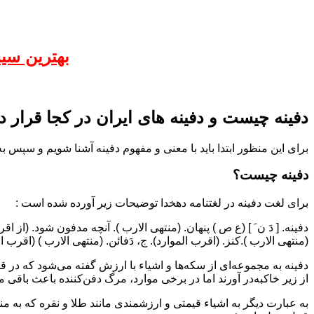
بهترین سی
دفینه چیست و دفینه های ایران در کجا قرار د
برای این منظور ابتدا باید با معنی و مفهوم دفینه آشنا شویم و سپس ب
دفینه چیست؟
برای لغت دفینه در لغتنامه دهخدا توضیحات زیر آورده شده است :
دفینه. [ دَ ن َ ] (ع ص ) پنهان. (منتهی الارب ). آنچه مدفون شود. (از اق
(منتهی الارب ).کنز. (اقرب الموارد). ج، دَفائن. (منتهی الارب ) (اقرب ا
دفینه به مجموعه‌ای از سکه‌ها و اشیاء با ارزش گفته می‌شود که در قدیم
از زیر خاکبه‌در آورند اما در برخی موارد، مرگ دفن‌کننده باعث باقی 
به عبارت دیگر به اشیاء قیمتی و ارزشمندی مانند طلا و نقره که به منظ