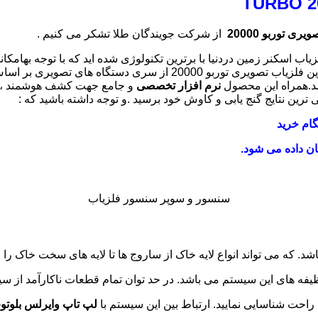
ری توربو 20000
از شرکت جویندگان طلا تشکر می کنیم .
توربو 20000 شما دارای قوی ترین فلزیاب اسکنر زمین دردنیا با برترین تکنولوژی شده اید 
در هیج کجای دنیا و در هیچ دستگاه تصویری دیگیرینمیتوانید بیابید.قویترین
د.همراه این محصول
نرم افزار تخصصی
و جامع جهت کشف هوشمند ، برر
لی ترین نتایج گنج یابی و کاوش خود برسید .و توجه داشته باشید که :
ام خرید
ن داده می شود.
سنسور و سوپر سنسور فلزیاب
ظیفه های این سیستم می باشد. در حد توان تمام قطعات ناکارآمد از سی
لپ تاپ وایرلس بلوتو