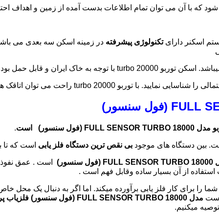
شود که با آن می توان تمام اطلاعات بدست آمده از زمین و اهداف احت
تکنولوژی پیشرفته
در زمینه اسکن سه بعدی می باشد. 
ی
بو 20000 turbo راحت می توان اتاقک ها و تونلها وراهرو ها و مقبره ها رو به صورت سه بعدی مشاهده نمود.
FULL SEN (فول سنسور) است
.
. بین دستگاه های موجود
بی نقص ترین دستگاه فلز یابی
است که تا ب
FU (فول سنسور)
است . عمق نفوذ آن در زم
ستفاده از آن بسیار ساده وقابل فهم است .
ما را برای کار فلز یابی برآورده میکند. اما اگر به دنبال یک محل خاص 
 است
مدل FULL SENSOR TURBO 18000 (فول سنسور)
فلزیاب پرقدرت س
توصیه میکنیم.