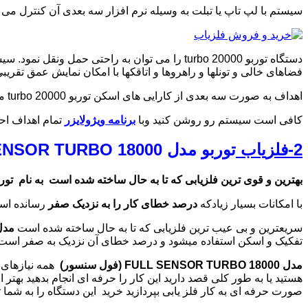
سیستم با لپ تاپ یا تبلت به وسیله نرم افزار سه بعدی آن کنترل می 
دستگاه توربو 20000 turbo را می توان به راحتی حمل ونقل نمود. سیستم اسکنر دارای
فضاهای خالی و تونلها و راهروها و اتاقکها با امکان نمایش عمق تقریب
اهداف به صورت سه بعدی از کارایی های اسکن توربو 20000 turbo میباشد. اسکن توربو 20000 turbo با توجه به خاک ایران و قابل حمل بودن یکی از کارآمدترین سیستم های
کافی است سیستم رو روشن کنید وبا
برنامه ویژولایزر
تمام اهداف احتمالی را شناسایی نمایید. با تور
2-فلزیاب
توربو
مدل FULL SENSOR TURBO 18000 (فول سنسور)
بهترین و قوی ترین فلزیابی که تا به حال ساخته شده است
به نام توربو مدل SOR TURBO 18000
با امکانات بسیار زیادکه
درصد خطای کار را به نزدیک صفر
رسانده است
سریعترین و بی عیب ترین فلزیابی که تا به حال ساخته شده است
مدل LL SENSOR TURBO 18000
تفکیک و اسکن استفاده میشود و درصد خطای آن نزدیک به صفر است ا
مدل FULL SENSOR TURBO 18000 (فول سنسور)
همه نیازهای ش
هستید یا به طور کلی قصد دارید این کار را حرفه ای انجام بدهید بهتر
صورت حرفه ای به کار فلز یابی بپردازید خرید این دستگاه را به شما 