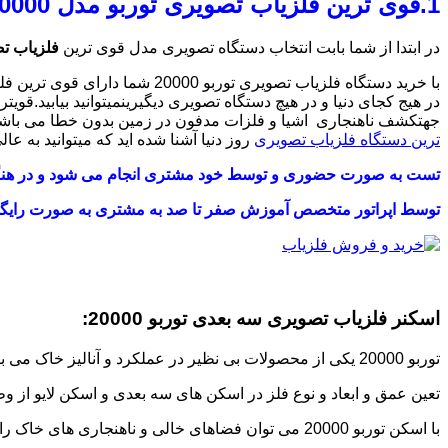
1.قوی ترین فلزیاب تصویری توربو مدل TURBO 20000
در ابتدا از شما بابت انتخاب دستگاه تصویری مدل قوی ترین
فلزیاب تصوی
با خرید دستگاه فلزیاب تصویری 
جهتکشف ناهنجاری اشیا و فلزات مدفون در زمین بدون خطا می باش
ترین دستگاه فلزیاب تصویری
روز دنیا آشنا شده اید که میتوانید به عا
تست به صورت حضوری و توسط خود مشتری انجام می شود و در هنگ
توسط اپراتور متخصص آموزش صفر تا صد به مشتری به صورت رایگا
اسکنر فلزیاب تصویری سه بعدی توربو 20000:
توربو 20000 یکی از محصولات بی نظیر در عملکرد و آنالیز خاک می باشد. که می تواند انواع لایه خاک از ساروج ها تا لایه های سخت خاک را نفوذ کند و به راحتی به نمایش بگذارد.
تعین عمق و ابعاد و نوع فلز در اسکن های سه بعدی و اسکن لایو از و
با اسکن توربو 20000 می توان فضاهای خالی و ناهنجاری های خاک را راحت شناسایی نمایید. ارتباط بین این سیستم با