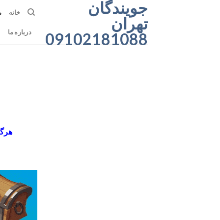
جویندگان
رش
خانه
م
ه
تهران
حتوا
درباره ما
09102181088
هرگو