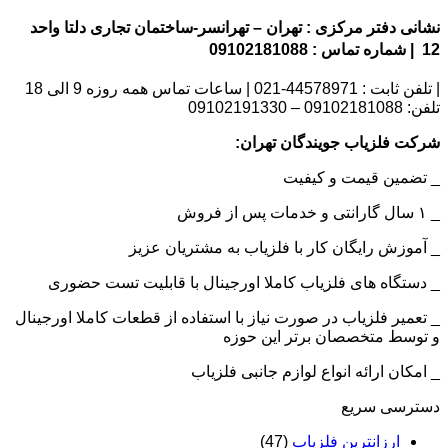
نشانی دفتر مرکزی : تهران – تهرانسر-ساختمان تجاری دلتا واحد
12 | شماره تماس : 09102181088
| تلفن ثابت : 44578971-021 | ساعات تماس همه روزه 9 الی 18
تلفن: 09102181088 – 09102191330
شرکت فلزیاب جویندگان تهران:
_ تضمین قیمت و کیفیت
_ ۱ سال گارانتی و خدمات پس از فروش
_ آموزش رایگان کار با فلزیاب به مشتریان عزیز
_ دستگاه های فلزیاب کاملا اورجینال با قابلیت تست حضوری
_ تعمیر فلزیاب در صورت نیاز با استفاده از قطعات کاملا اورجینال
و توسط متخصصان برتر این حوزه
_ امکان ارائه انواع لوازم جانبی فلزیاب
دسترسی سریع
ارزانترین فلزیاب
(47)