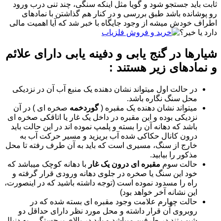
ثابت باید جستجو شود و گویا مثل اینکه سنگی، چند تنی درب ورود
رو پوشانده باشد طبق بررسی و در کنار هم گذاشتن با نمادهای
اطراف خودش میشه از وجود جایگاه با خبر شد که آیا اهمیت مالی
دارد یا خیر؟
شیارها در گنج یابی و دفینه یابی دارای علائم
و نمادهای زیر هستند :
در حالت اول میتواند نشان دهنده یک منبع آب آن در نزدیکی
محل سنگ نگاره باشد.
میتواند نشان دهنده یک مقبره (
گوردخمه
صخره ای ) در آن
نزدیکی بوده و این مقبره در داخل یک غار یا اتاقکی صخره ای
باشد که دهانه آن را بسته و پلمپ نموده اند در این حالت باید
درون کانال حکاکی شده آب بریزید و مسیر حرکت آب به
خارج از سنگ، مسیری است که باید به آن طرف رفته تا محل
مذکور را بیابید.
حالت سوم
مقبره ای درون یک غار
با دهانه کوچک میباشد که
خود این سنگ یا صخره در جلوی دهانه ورودی قرار گرفته و
راه را مسدود نموده است (توجه داشته باشید که در اینصورت،
این نشانه آخر خواهد بود)
حالت چهارم علامت وجود مقبره ای بسته شده که در
روبروی آن قرار داشته و محل مورد نظر دارای حداقل دو
شیب تند در طرفین میباشد و باید در بالای برجستگی، به دنبال