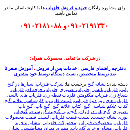
برای مشاوره رایگان
خرید و فروش فلزیاب
ها با کارشناسان ما در
تماس باشید.
۰۹۱۰۲۱۹۱۳۳۰
و
۰۹۱۰۲۱۸۱۰۸۸
در شرکت ما تمامی محصولات همراه:
دفترچه راهنمای فارسی
،
خدمات پس از فروش
،
آموزش صفر تا
صد توسط متخصص
،
تست دستگاه توسط خود مشتری
دسته بندی:
نشانه گنج
برچسب ها:
شرکت فلزیاب
,
شیارها در گنج
یابی
,
فلزیاب پالسی
,
فلزیاب تصویری
,
فلزیاب حرفه ای
,
فلزیاب
شعاع زن
,
فلزیاب مگنومتر
,
فلزیاب نقطه زن
,
فلزیاب های پالسی
,
فلزیاب های روز دنیا
,
فلزیابی
,
قیمت فلزیاب
,
کارشناسی علائم گنج
,
کتاب علائم شناسی گنج
,
کتاب علائم گنج
,
گنج یاب
,
گنج یاب
تصویری
,
گنج یاب در ایران
,
گنج یابی گنجینه گورستان
,
گنجیاب
,
لوزی نشانه چیست
,
لیست قیمت فلزیاب
,
لیست قیمت محصولات
فلزیاب
,
محصولات فلزیاب
,
محصولات فلزیابی
,
مشاوره خرید
فلزیاب
,
مشاوره خرید گنج یاب
,
مقبره
,
میدان مغناطیسی
,
نشان