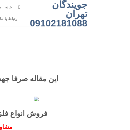
جویندگان
رش
خانه
م
ه
تهران
حتوا
ارتباط با ما
09102181088
این مقاله صرفا جه
فروش انواع فل
مشاور