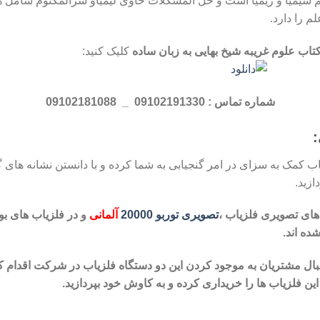
 سیمیا و ریمیا است و حل المشکلات حاوی لیمیاو سرالمکتوم شامل هی
م را دارد.
کتاب علوم غریبه شیخ بهایی به زبان ساده
کلیک کنید:
شماره تماس : 09102191330 _ 09102181088
:
ب کمک به سزای در امر گنجیابی به شما کرده و با دانستن نشانه های گنج
ازید.
های تصویری فلزیاب ،
تصویری توربو 20000
آلمانی
و در فلزیاب های ب
ده اند.
بال مشتریان به موجود کردن این
دو دستگاه فلزیاب در شرکت اقدام کرد
 فلزیاب ها را
خریداری کرده و به کاوش خود بپردازید.