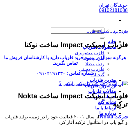
پرش
جویندگان تهران
به
09102181088
محتوا
فلزیاب بوقی
,
محصولات فلزیاب
خانه
فلزیاب ایمپکت Impact ساخت نوکتا
محصولات فلزیاب
فلزیاب تصویری
هرگونه سوال در مورد خرید فلزیاب دارید با کارشناسان فروش ما
فلزیاب بوقی
تماس بگیرید.
ردیاب طلا
فلزیاب دستی
شماره تماس : ۰۹۱۰۲۱۹۱۳۳۰
گنجیاب
بهترین فلزیاب
ارزانترین فلزیاب
مقالات فلزیاب
فلزیاب ایمپکت Impact ساخت Nokta
خدمات فلزیاب
نشانه گنج
ترکیه
ارتباط با ما
درباره ما
شرکت Nokta
از سال ۲۰۰۱ فعالیت خود را در زمیته تولید فلزیاب
و گنج یاب در استانبول ترکیه آغاز کرد.