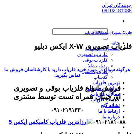
پرش
جویندگان تهران
به
09102181088
محتوا
فلزیاب تصویری
,
محصولات فلزیاب
خانه
فلزیاب تصویری X-W ایکس دبلیو
محصولات فلزیاب
فلزیاب تصویری
فلزیاب بوقی
ردیاب طلا
هرگونه سوال در مورد خرید فلزیاب دارید با کارشناسان فروش ما
فلزیاب دستی
تماس بگیرید.
گنجیاب
بهترین فلزیاب
فروش انواع فلزیاب بوقی و تصویری
ارزانترین فلزیاب
مقالات فلزیاب
اورجینال همراه تست توسط مشتری
خدمات فلزیاب
نشانه گنج
۰۹۱۰۲۱۹۱۳۳۰
ارتباط با ما
درباره ما
۰۹۱۰۲۱۸۱۰۸۸