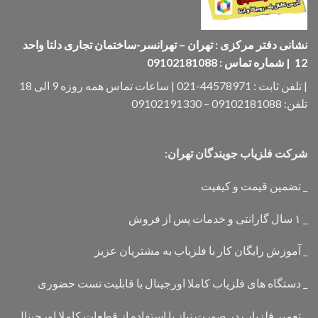
نشانی دفتر مرکزی : تهران – تهرانسر-ساختمان تجاری دلتا واحد
12 | شماره تماس : 09102181088
| تلفن ثابت : 44578971-021 | ساعات تماس همه روزه 9 الی 18
تلفن: 09102181088 – 09102191330
شرکت فلزیاب جویندگان تهران:
_ تضمین قیمت و کیفیت
_ ۱ سال گارانتی و خدمات پس از فروش
_ آموزش رایگان کار با فلزیاب به مشتریان عزیز
_ دستگاه های فلزیاب کاملا اورجینال با قابلیت تست حضوری
_ تعمیر فلزیاب در صورت نیاز با استفاده از قطعات کاملا اورجینال