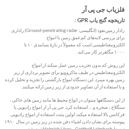
فلزیاب جی پی آر
تاریخچه گنج یاب GPR :
رادار زمین‌نفوذ (انگلیسی:
Ground-penetrating radar
) راداری
برای بررسی لایه‌های کم‌عمق زمین با امواج
الکترومغناطیسی است که معمولاً در بازهٔ بسامدی ۱۰ تا
۱۰۰۰ مگاهرتز کار می‌کند.
این روش که بدون تخریب زمین عمل میکند از امواج
الکترومغناطیس در طیف ماکروویو برای تصویر برداری از زیر
زمین بهره میبرد. این دستگاه امواج بازگشتی را تجزیه و تحلیل کرده
و با استفاده از آن تصاویر حدودی از زیر زمین ارائه میکنند.
از این دستگاهها میتوان در انواع محیط ها مانند زمین های خاکی ،
سنگلاخ ، صخره و … استفاده کرد. جی پی آر از امواج رادیویی با
فرکانس بالا استفاده میکند. اولین پتنت استفاده از امواج رادیویی
پیوسته برای نشان دادن اشیاء دفن شده در زیر زمین در سال ۱۹۱۰
توسط Gotthelf Leimbach و Heinrich Löwy ثبت شد.