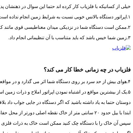
خیلی از کسانیکه با فلزیاب کار کرده اند حتما این سوال در ذهنشان 
۱.اپراتور دستگاه بالانس خوبی نسبت به شرایط زمین انجام نداده است.
۲.ممکن است دستگاه شما در نزدیکی میدان مغناطیسی قوی مانند کابل های فشار قوی و….قرار بگیرد که موجب اختلال در فلزیاب شما شود.
۳.زمین شما خیس باشد که باید متناسب با آن تنظیماتی انجام داد.
فلزیاب در چه زمانی خطا کار می کند؟
۴.هوای بیش از حد سرد بر روی دستگاه شما اثر می گذارد و در مواقعی ۶۰ درصد از کارایی فلزیاب می کاهد.
۵.یک از بیشترین مواقع در اشتباه نمودن اپراتور املاح و ذرات زمین است که باید نسبت به آن فلزیاب را تنظیم نمود.
دوستان حتما به یاد داشته باشید که اگر دستگاه در جایی جواب داد بلاف
ابتدا با بیل حدود ۲۰ سانتی متر از خاک نقطه اصلی دورتر از محل حفاری بریزید
سپس آن خاک را با دستگاه چک کنید ممکن است خاک به ذرات فلزی غی