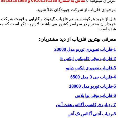
عزیران میتوانید با
تماس به شماره 09102191330 و 09102181088
موجودی فلزیاب از شرکت جویندگان طلا شوید.
قبل از خرید هرگونه سیستم فلزیاب
کیفیت
و
کارایی
و
قیمت
شرکت جوی
خریداران محترم در سراسر کشور می باشند. لازم به ذکر است که مح
شده است.
معرفی بهترین فلزیاب از دید مشتریان:
1-فلزیاب تصویری توربو مدل 20000
2-فلزیاب بوقی کامپکس ایکس 5
3-فلزیاب تصویری ایکس دبلیو
4-فلزیاب جی 3 مدل 6500
5-فلزیاب توربو مدل 18000
6-فلزیاب بوقی نوا پلاس
7-ردیاب فرکانسی آکااس هفت آنتن
8-ردیاب آنتنی آکااس تک آنتن