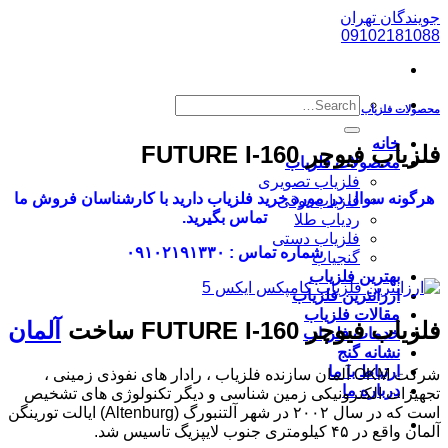
پرش
جویندگان تهران
به
09102181088
محتوا
محصولات فلزیاب
خانه
فلزیاب فیوچر FUTURE I-160
محصولات فلزیاب
فلزیاب تصویری
هرگونه سوال در مورد خرید فلزیاب دارید با کارشناسان فروش ما
فلزیاب بوقی
تماس بگیرید.
ردیاب طلا
فلزیاب دستی
شماره تماس : ۰۹۱۰۲۱۹۱۳۳۰
گنجیاب
بهترین فلزیاب
ارزانترین فلزیاب
مقالات فلزیاب
فلزیاب فیوچر FUTURE I-160 ساخت
آلمان
خدمات فلزیاب
نشانه گنج
ارتباط با ما
شرکت OKM آلمان سازنده فلزیاب ، رادار های نفوذی زمینی ،
درباره ما
تجهیزات الکترونیکی زمین شناسی و دیگر تکنولوژی های تشخیص
است که در سال ۲۰۰۲ در شهر آلتنبورگ (Altenburg) ایالت تورینگن
آلمان واقع در ۴۵ کیلومتری جنوب لایپزیگ تاسیس شد.