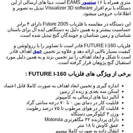
متری همراه با ۱۶
سنسور
EAMS است. دیتا های ارسالی از این
دستگاه با نرم افزار Visualizer 3D software تبدیل به تصویر و
اطلاعات خروجی میشود.
این دستگاه در مقایسه با فلزیاب Future 2005 دارای ۴ برابر
حساسیت بیشتر و به همین دلیل به دستگاهی ایده آل برای باستان
شناسان و زمین شناسان و جویندگان گنج تبدیل شده است.
فلزیاب FUTURE I-160 قادر است تا تصاویر را با رزولوشن و
کیفیت بسیار بالایی ارائه دهد و علاوه بر تخمین
عمق
اهداف قادر
است تا شکل و ابعاد اهداف را نیز تخمین بزند و به همین دلیل مورد
استقبال گنج پژوهان قرار گرفته است.
برخی از ویژگی های فلزیاب FUTURE I-160 :
اندازه گیری و تخمین ابعاد اهداف به صورت کاملا قابل اعتماد
اسکن سه بعدی و زنده از زمین
آنالیز دیتا های ارسالی به کامپیوتر
قابلیت کار در دمای بین ۰ تا ۷۰ درجه سانتی گراد
قابلیت کار در هوای مرطوب تا ۷۵ درصد رطوبت
وزن ۳ کیلوگرمی دستگاه
دارای پردازنده ۳۲ مگاهرتزی Motorola
عمق کاوش تا ۱۸ متر
انتقال داده به صورت کاملا بیسیم