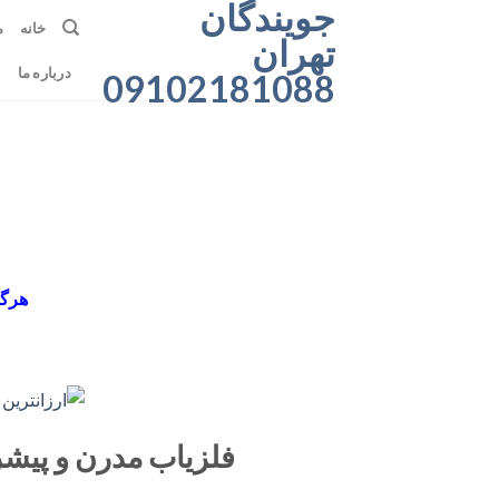
جویندگان
رش
خانه
م
ه
تهران
حتوا
درباره ما
09102181088
هرگو
فلزیاب مدرن و پیشر