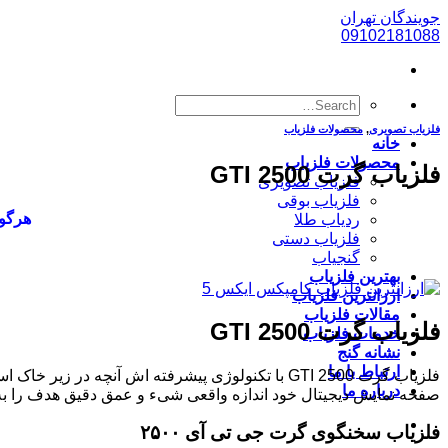
پرش
جویندگان تهران
به
09102181088
محتوا
فلزیاب تصویری
,
محصولات فلزیاب
خانه
محصولات فلزیاب
فلزیاب گرت GTI 2500
فلزیاب تصویری
فلزیاب بوقی
هرگون
ردیاب طلا
فلزیاب دستی
گنجیاب
بهترین فلزیاب
ارزانترین فلزیاب
مقالات فلزیاب
فلزیاب گرت GTI 2500
خدمات فلزیاب
نشانه گنج
ارتباط با ما
فلزیاب گرت GTI 2500 با تکنولوژی پیشرفته اش آنچ
درباره ما
صفحه نمایش دیجیتال خود اندازه واقعی شیء و عمق دقیق هدف را به
فلزیاب سخنگوی گرت جی تی آی ۲۵۰۰