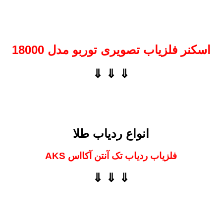
اسکنر فلزیاب تصویری توربو مدل 18000
⇓ ⇓ ⇓
انواع ردیاب طلا
فلزیاب ردیاب تک آنتن آکااس AKS
⇓ ⇓ ⇓