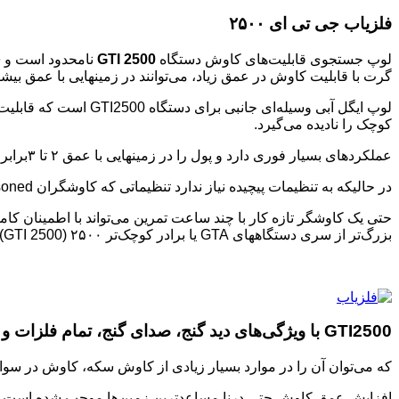
فلزیاب جی تی ای ۲۵۰۰
لوپ جستجوی قابلیت‌های کاوش دستگاه
GTI 2500
نامحدود است و
ف
گرت با قابلیت کاوش در عمق زیاد، می‌توانند در زمینهایی با عمق بی
لوپ ایگل آبی وسیله‌ای جانبی برای دستگاه GTI2500 است که قابلیت نقطه یابی و کاوش جواهراتتا عمق ۲ تا ۳ برابر دارد. برای استفاده از
کوچک را نادیده می‌گیرد.
عملکردهای بسیار فوری دارد و پول را در زمینهایی با عمق ۲ تا ۳برابر کاوش می‌کند
در حالیکه به تنظیمات پیچیده نیاز ندارد تنظیماتی که کاوشگران Loss Seasoned را Scare off می‌کند.
حتی یک کاوشگر تازه کار با چند ساعت تمرین می‌تواند با اطمینان کامل
بزرگ‌تر از سری دستگاههای GTA یا برادر کوچک‌تر ۲۵۰۰ (GTI 2500) اما این دستگاه های به خوبی تنظیم شده‌اند و می‌توان آن را برای یک مدت زمان طولانی و بدون خستگی بکار برد.
GTI2500 با ویژگی‌های دید گنج، صدای گنج، تمام فلزات و مدارهای پیشرفته فلزیابی است
که می‌توان آن را در موارد بسیار زیادی از کاوش سکه، کاوش در سواحل و کاوش اش
افزایش عمق کاوش حتی درنا مساعد‌ترین زمین‌ها موجب شده است تا