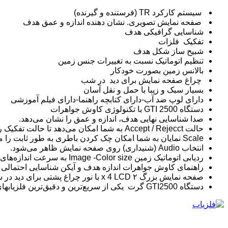
سیستم کارکرد TR (فرستنده و گیرنده)
صفحه نمایش تصویری. نشان دهنده اندازه و عمق هدف
شناسایی گرافیکی هدف
تفکیک فلزات
شبیح ساز شکل هدف
تنظیم اتوماتیک نسبت به تغییرات جنس زمین
بالانس زمین بصورت خودکار
چراغ صفحه نمایش برای دید در شب
بسیار سبک و زیبا با حمل و نقل آسان
دارای لوپ ضد آب-دارای کتابچه راهنما-دارای فیلم آموزشی
دستگاه GTI 2500 با تکنولوژی کاوش جواهرات
صدا شناسایی نهایی هدف، اندازه و عمق را نشان می‌دهد.
حالت Accept / Rejecct به شما امکان می‌دهد تا حالت تفکیک را تغییر دهید.
Scale نمایان به شما امکان چک کردن باطری به طور ثابت را می‌دهد.
انتخاب Audio (شنیداری) روی صفحه نمایش ظاهر می‌شود.
ردیابی اتوماتیک زمین Image -Color size به سرعت اندازه‌های هدف را مشخص می‌کند.
راهنمای کاوش جواهرات اندازه هدف و آیکن شناسایی احتمالی 
صفحه نمایش بزرگ ۲ x 4 LCD با نور چراغ پشتی برای دید در شب
دستگاه GTI2500 گرت یکی از سریع‌ترین و دقیق‌ترین فلزیابهای جهان میباشد