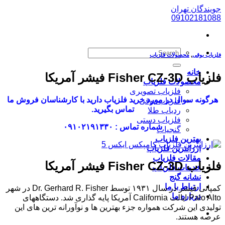
پرش
جویندگان تهران
به
09102181088
محتوا
فلزیاب بوقی
,
محصولات فلزیاب
خانه
فلزیاب Fisher CZ-3D فیشر آمریکا
محصولات فلزیاب
فلزیاب تصویری
هرگونه سوال در مورد خرید فلزیاب دارید با کارشناسان فروش ما
فلزیاب بوقی
تماس بگیرید.
ردیاب طلا
فلزیاب دستی
شماره تماس : ۰۹۱۰۲۱۹۱۳۳۰
گنجیاب
بهترین فلزیاب
ارزانترین فلزیاب
مقالات فلزیاب
فلزیاب Fisher CZ-3D فیشر آمریکا
خدمات فلزیاب
نشانه گنج
ارتباط با ما
کمپانی فیشر در سال ۱۹۳۱ توسط Dr. Gerhard R. Fisher در شهر
درباره ما
Palo Alto ایالت California آمریکا پایه گذاری شد. دستگاههای
تولیدی این شرکت همواره جزء بهترین ها و نوآورانه ترین های این
عرصه هستند.