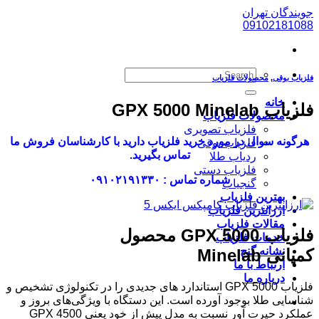
پرش
جویندگان تهران
به
09102181088
محتوا
فلزیاب بوقی
,
محصولات فلزیاب
خانه
فلزیاب GPX 5000 Minelab
محصولات فلزیاب
فلزیاب تصویری
هرگونه سوال در مورد خرید فلزیاب دارید با کارشناسان فروش ما
فلزیاب بوقی
تماس بگیرید.
ردیاب طلا
فلزیاب دستی
شماره تماس : ۰۹۱۰۲۱۹۱۳۳۰
گنجیاب
بهترین فلزیاب
ارزانترین فلزیاب
مقالات فلزیاب
فلزیاب
GPX 5000
محصول
خدمات فلزیاب
نشانه گنج
کمپانی
Minelab
ارتباط با ما
درباره ما
فلزیاب GPX 5000 استاندارد های جدیدی را در تکنولوژی تشخیص و
شناسایی طلا بوجود آورده است. این دستگاه با ویژگی‌های بروز و
عملکرد حیرت آور نسبت به مدل پیش از خود یعنی GPX 4500