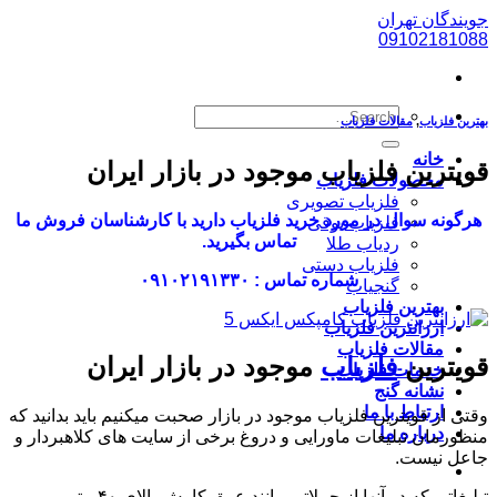
پرش
جویندگان تهران
به
09102181088
محتوا
بهترین فلزیاب
,
مقالات فلزیاب
خانه
قویترین فلزیاب موجود در بازار ایران
محصولات فلزیاب
فلزیاب تصویری
هرگونه سوال در مورد خرید فلزیاب دارید با کارشناسان فروش ما
فلزیاب بوقی
تماس بگیرید.
ردیاب طلا
فلزیاب دستی
شماره تماس : ۰۹۱۰۲۱۹۱۳۳۰
گنجیاب
بهترین فلزیاب
ارزانترین فلزیاب
مقالات فلزیاب
قویترین
فلزیاب
موجود در بازار ایران
خدمات فلزیاب
نشانه گنج
ارتباط با ما
وقتی از قویترین فلزیاب موجود در بازار صحبت میکنیم باید بدانید که
درباره ما
منظورمان تبلیغات ماورایی و دروغ برخی از سایت های کلاهبردار و
جاعل نیست.
تبلیغاتی که در آنها از جملاتی مانند عمق کاوش بالای ۴۰ متر ،