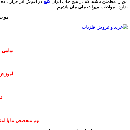
این را مطمئن باشید که در هیچ جای ایران
گنج
در آغوش اثر قرار داده 
ندارد ،
مواظب میراث ملی مان باشیم .
موجو
تمامی م
آموزش 
ت
تیم متخصص ما با امکا