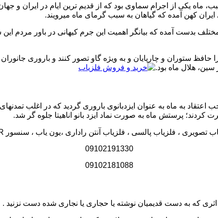
 ماه یکی از اجرام سماوی بود که از قدیم ترین ایام در ایران و جهان
 ایران کهن آمده که گیاهان به سبب گرمای ماه میرویند.
ر مختلف بدست آمده که بیانگر اهمیت این جرم کیهانی در باور مردم ا
را حافظ ستوران و چارپایان و به ویژه گاو تصور کنند و باروری جانوران ر
 سین، هلال ماه بود.
تقاد به ماه به عنوان ایزدبانوی باروری گردید که در اغلب تمدنهای پی
رت کردند؛ پرستش ماه به صورت نماد ایزد بانو اناهیتا جلوه گر شد.
سی ، فلزیاب آنتن راداری ،یون یاب ، سنسور GPR و انواع شاقول با کارشناسان ما در تماس باشید
09102191330
09102181088
 اثری که به دست قدیمیان نوشته یا حجاری یا نجاری شده دست نزنید . و 