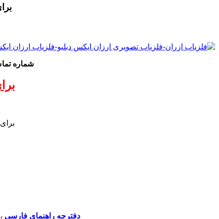
برا
شماره تم
برا
برای
دفترچه راهنمای فارسی
،