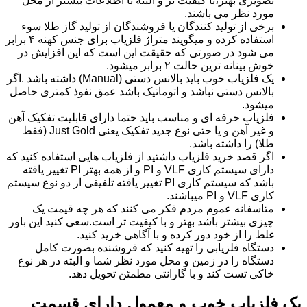
تصویری بهتر،با کیفیت تر و البته با اطلاعات بیشتر از محل
مورد نظر می باشند.
برخی از تولید کنندگان یا فروشندگان از تولید گاز طلا سوء
استفاده کرده و میگویند متراژ فلزیاب برای جنس کهنه ۴ برابر
می شود در صورتی که حقیقت این است که این افزایش در
خوش بینانه ترین حالت ۲ برابر میشود.
یک فلزیاب خوب باید بالانس دستی (Manual) داشته باشد .اگر
بالانس دستی نباشد و اتوماتیک باشد عمق نفوذ کمتری حاصل
میشود.
فلزیاب حرفه ای و مناسب باید حتما دارای قابلیت تفکیک آهن
و غیر آهن و یا حتی نوع جدید تفکیک یعنی Just Gold (فقط
طلا) را داشته باشد.
اگر قصد خرید فلزیاب داشتید از فلزیاب هایی استفاده کنید که
دارای سیستم کاری VLF و PI و از همه بهتر PI تغییر یافته
باشد که سیستم کاری PI تغییر یافته تلفیقی از دو نوع سیستم
کاری VLF و PI میباشند.
متاسفانه عموم مردم فکر می کنند که هر چه قیمت یک
چیزی بیشتر باشد بهتر و با کیفیت تر است.سعی کنید این باور
غلط را از خود دور کرده و با آگاهی خرید کنید.
دستگاه فلزیابی را تهیه کنید که فروشنده بصورت کامل
دستگاه را در زمین و محل مورد نظر شما و البته در هر نوع
خاکی تست کند و با گارانتی مطمئن تحویل دهد.
یک فلزیاب خوب و معمول دارای قسمت