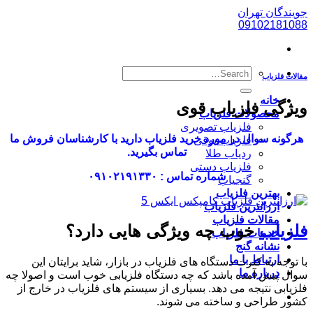
پرش
جویندگان تهران
به
09102181088
محتوا
مقالات فلزیاب
خانه
ویژگی فلزیاب قوی
محصولات فلزیاب
فلزیاب تصویری
هرگونه سوال در مورد خرید فلزیاب دارید با کارشناسان فروش ما
فلزیاب بوقی
تماس بگیرید.
ردیاب طلا
فلزیاب دستی
شماره تماس : ۰۹۱۰۲۱۹۱۳۳۰
گنجیاب
بهترین فلزیاب
ارزانترین فلزیاب
مقالات فلزیاب
فلزیاب
خوب چه ویژگی هایی دارد؟
خدمات فلزیاب
نشانه گنج
ارتباط با ما
با توجه به کثرت دستگاه های فلزیاب در بازار، شاید برایتان این
درباره ما
سوال پیش آمده باشد که چه دستگاه فلزیابی خوب است و اصولا چه
فلزیابی نتیجه می دهد. بسیاری از سیستم های فلزیاب در خارج از
کشور طراحی و ساخته می شوند.