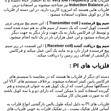
فلزیاب های
Very low Frequency
که به اختصار
VLF
نامیده و با
نام
Induction Balance
نیز شناخته میشوند پر استفاده ترین
فلزیاب هایی هستند که امروزه کاربرد دارند. در این دسته از فلزیاب
ها از دو کویل متفاوت استفاده میشود :
سیم پیچ فرستنده (
Transmitter coil )
:
این سیم پیچ بیرونی ترین
قسمت کویل است که یک دسته از سیم های به هم تنیده شده است
و توسط آن فرکانس یکبار به یک جهت و بار دیگر به جهت دیگر
فرستاده میشود و این عمل هزاران بار در یک ثانیه انجام میشود.
سیم پیچ دریافت کننده (
Receiver coil )
:
این قسمت در زیر سیم
پیچ فرستنده قرار دارد و به مانند یک آنتن عمل میکند و فرکانس
بازگشتی از اهداف زیر زمین را دریافت میکند.
فلزیاب های PI :
دسته ای دیگر از فلزیاب ها هستند که در مقایسه با سیستم های
فرکانس پایین کمتر استفاده میشوند. برخلاف سیستم های VLF این
دستگاهها ممکن است که از یک کویل هم به عنوان فرستنده و هم
گیرنده استفاده کنند یا ممکن است که دارای دو و یا سه کویل باشند
که به صورت همزمان کار میکنند.
فلزیاب های PI به دلیل اینکه طول پالس بازگشتی انواع فلزات به
آسانی قابل تفکیک نیست ، در تفکیک فلزات به خوبی فلزیاب های