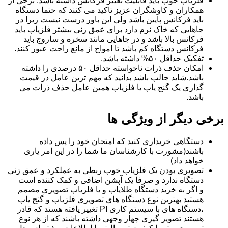
فلریاب خوب باید قابلیت تغییر فرکانس داشته باشد. برخی از
همکاران و کاوشگران عزیز تاکید می کنند که حتما دستگاه
باید فرکانس پایین باشد ولی این باور درست نیست زیرا در
جاهایی که خاک نرم دارد برای عمق زنی بیشتر فلزیاب باید
فرکانس بالا باشد و در جاهایی مانند سخره و ساروج باید
فرکانس دستگاه کم باشد تا امواج از مانع راحت عبور کنند.
تفکیک حداقل ۵۰% داشته باشد.
امکان حذف ذرات ناخواسته حداقل ۵۰ درصدی را داشته
باشد.شاید جالب باشد بدانید که مهم ترین عامل در قیمت
گذاری یک گنج یاب یا فلزیاب همین عامل حذف ذرات می
باشد.
برخی دیگر از ویژگی ها
دستگاهی خریداری کنید که امتحان خود را پس داده
باشند(مشورت با کارشناسان ما شما را در این امر یاری
خواهد داد)
تصویری بودن یک فلزیاب خوب ربطی به عملکرد و عمق زنی
دستگاه ندارد و صرفا یک آپشن اضافی و کمک کننده است
و اگر به خرید دستگاه طلایاب و یا فلزیاب تصویری مصمم
هستید بهترین نوع دستگاه های تصویری فلزیاب و گنج یاب
،دستگاه های با سیستم کاری PI تغییر یافته هستد که قادر
هستند تصویر گیری چهار وجهی داشته باشند که از هر نوع