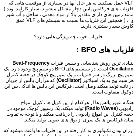
VLF عمل نمیکنند. به هر حال آنها در بسیاری از موقعیت هایی که
فلزیاب های فرکانس پایین دچار مشکل میشوند بسیار کارآمد بوده (
مانند زمین های دارای مقادیر بالا از مواد معدنی ، ساحل و آب شور
و …) همچنین این فلزیاب ها نسبت به سیستم های VLF عمق
کاوش بسیار بیشتری دارند.
فلزیاب خوب چه ویژگی هایی دارد؟
فلزیاب های BFO :
بنیادی ترین روش شناسایی و سنس فلزات
Beat-Frequency
Oscillation
است. در سیستم های BFO دو سیم پیچ وجود دارد. یک
سیم پیچ بزرگ در سر فلزیاب و یک سیم پیچ کوچک در جعبه کنترل.
هر سیم پیچ به یک اسیلاتور
(
Oscillator)
که هزاران پالس از جریان
در ثانیه تولید میکند وصل است. فرکانس این پالس ها اندکی بین این
دوکول متفاوت است.
هنگام عبور پالس ها از هرکدام از این کویل ها ، کویل امواج
رادیویی
(Radio Waves)
تولید میکند. یک رسیور کوچک موجود در
جعبه کنترل این امواج رادیویی را دریافت میکند و با توجه به تفاوت
میان فرکانس ها یک سری از بوق های صوتی تولید میکند.
ارزان بودن تکنولوزی به کار رفته در این فلزیاب ها باعث میشود که