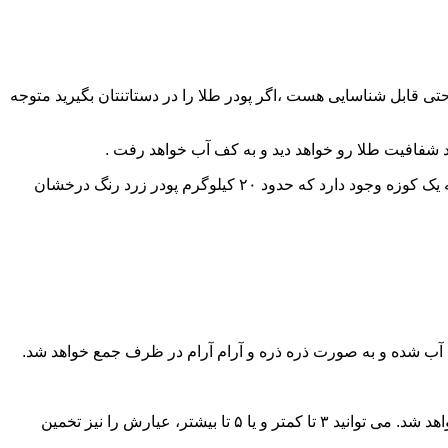
احتی قابل شناسایی هست ،اگر پودر طلا را در دستاتنتان بگیرید متوجه
زید شفافیت طلا رو خواهد دید و به کف آب خواهد رفت .
در هنگام حفاری های شخصی ،هنگام کندن یک انفجار رخ داده ، و یک روشنایی ایجاد شده است ، پس از هوشیاری متوجه می شود .می بیند که یک کوزه وجود دارد که حدود ۲۰ کیلوگرم پودر زرد رنگ درخشان
د آب شده و به صورت ذره ذره و آرام آرام در ظرف جمع خواهد شد.
اگر درون سولفوریک اسید رقیق،( آب + سولفوریک اسید ) رها کنید، اگر طلا و یا نقره باشد ، رنگش را به دست خواهد آمد ، ولی کمی مات خواهد شد. می توانید ۳ تا کمتر و یا ۵ تا بیشتر، عیارش را نیز تخمین