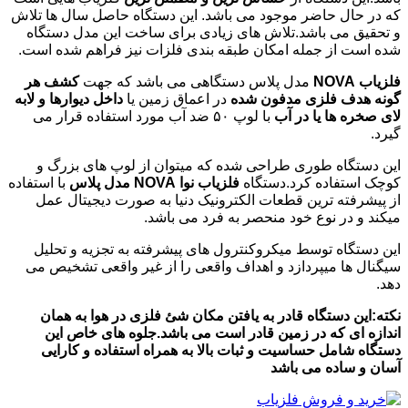
که در حال حاضر موجود می باشد. این دستگاه حاصل سال ها تلاش
و تحقیق می باشد.تلاش های زیادی برای ساخت این مدل دستگاه
شده است از جمله امکان طبقه بندی فلزات نیز فراهم شده است.
فلزیاب NOVA
مدل پلاس دستگاهی می باشد که جهت
کشف هر
گونه هدف فلزی مدفون شده
در اعماق زمین یا
داخل دیوارها و لابه
لای صخره ها یا در آب
با لوپ ۵۰ ضد آب مورد استفاده قرار می
گیرد.
این دستگاه طوری طراحی شده که میتوان از لوپ های بزرگ و
کوچک استفاده کرد.دستگاه
فلزیاب نوا NOVA مدل پلاس
با استفاده
از پیشرفته ترین قطعات الکترونیک دنیا به صورت دیجیتال عمل
میکند و در نوع خود منحصر به فرد می باشد.
این دستگاه توسط میکروکنترول های پیشرفته به تجزیه و تحلیل
سیگنال ها میپردازد و اهداف واقعی را از غیر واقعی تشخیص می
دهد.
نکته:این دستگاه قادر به یافتن مکان شئ فلزی در هوا به همان
اندازه ای که در زمین قادر است می باشد.
جلوه های خاص این
دستگاه شامل حساسیت و ثبات بالا به همراه استفاده و کارایی
آسان و ساده می باشد