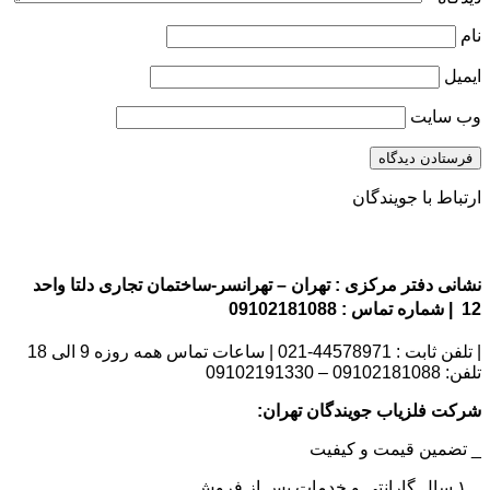
نام
ایمیل
وب‌ سایت
ارتباط با جویندگان
نشانی دفتر مرکزی : تهران – تهرانسر-ساختمان تجاری دلتا واحد
12 | شماره تماس : 09102181088
| تلفن ثابت : 44578971-021 | ساعات تماس همه روزه 9 الی 18
تلفن: 09102181088 – 09102191330
شرکت فلزیاب جویندگان تهران:
_ تضمین قیمت و کیفیت
_ ۱ سال گارانتی و خدمات پس از فروش