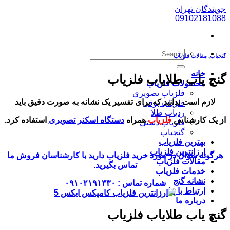
پرش
جویندگان تهران
به
09102181088
محتوا
گنجیاب
,
مقالات فلزیاب
خانه
گنج یاب طلایاب فلزیاب
محصولات فلزیاب
فلزیاب تصویری
لازم است بدانید که برای تفسیر یک نشانه به صورت دقیق باید
فلزیاب بوقی
ردیاب طلا
از یک کارشناس
فلزیاب
همراه
دستگاه اسکنر تصویری
استفاده کرد.
فلزیاب دستی
گنجیاب
بهترین فلزیاب
ارزانترین فلزیاب
هرگونه سوال در مورد خرید فلزیاب دارید با کارشناسان فروش ما
مقالات فلزیاب
تماس بگیرید.
خدمات فلزیاب
نشانه گنج
شماره تماس : ۰۹۱۰۲۱۹۱۳۳۰
ارتباط با ما
درباره ما
گنج یاب طلایاب فلزیاب