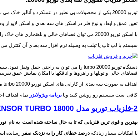
توربو 20000 یکی از محصولات بی نظیر در عملکرد و آنالیز خاک می باشد. که می تواند انواع لایه خاک از ساروج ها تا لایه های سخت خاک را نفوذ کند و به راحتی به نمایش بگذارد.
تعین عمق و ابعاد و نوع فلز در اسکن های سه بعدی و اسکن لایو از و
با اسکن توربو 20000 می توان فضاهای خالی و ناهنجاری های خاک را راحت شناسایی نمایید. ارتباط بین این سیستم با
سیستم با لپ تاپ یا تبلت به وسیله نرم افزار سه بعدی آن کنترل می 
دستگاه توربو 20000 turbo را می توان به راحتی حمل ونقل نمود. سیستم اسکنر دارای
فضاهای خالی و تونلها و راهروها و اتاقکها با امکان نمایش عمق تقریب
اهداف به صورت سه بعدی از کارایی های اسکن توربو 20000 turbo میباشد. اسکن توربو 20000 turbo با توجه به خاک ایران و قابل حمل بودن یکی از کارآمدترین سیستم های
کافی است سیستم رو روشن کنید وبا
برنامه ویژولایزر
تمام اهداف احتمالی را شناسایی نمایید. با تور
2-فلزیاب
توربو
مدل FULL SENSOR TURBO 18000 (فول سنسور)
بهترین و قوی ترین فلزیابی که تا به حال ساخته شده است
به نام توربو مدل SOR TURBO 18000
با امکانات بسیار زیادکه
درصد خطای کار را به نزدیک صفر
رسانده است