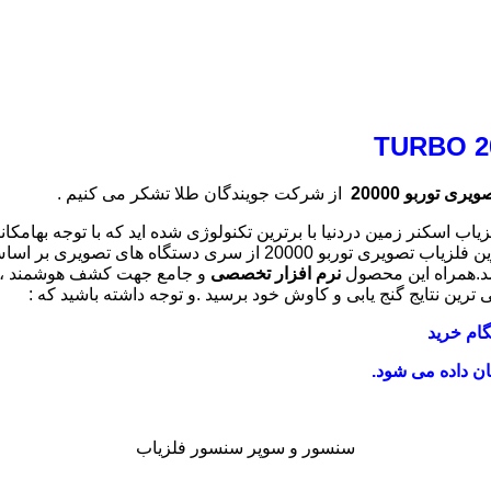
ری توربو 20000
از شرکت جویندگان طلا تشکر می کنیم .
توربو 20000 شما دارای قوی ترین فلزیاب اسکنر زمین دردنیا با برترین تکنولوژی شده اید 
در هیج کجای دنیا و در هیچ دستگاه تصویری دیگیرینمیتوانید بیابید.قویترین
د.همراه این محصول
نرم افزار تخصصی
و جامع جهت کشف هوشمند ، برر
لی ترین نتایج گنج یابی و کاوش خود برسید .و توجه داشته باشید که :
ام خرید
ن داده می شود.
سنسور و سوپر سنسور فلزیاب