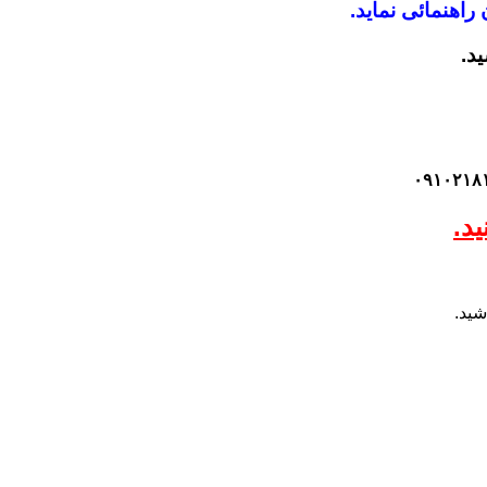
راهنمائی نماید.
ید.
د.
شید.