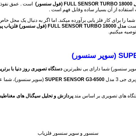
FU (فول سنسور)
است . عمق نفوذ آن در زم
ستفاده از آن بسیار ساده وقابل فهم است .
ما را برای کار فلز یابی برآورده میکند. اما اگر به دنبال یک محل خاص 
 است
مدل FULL SENSOR TURBO 18000 (فول سنسور)
فلزیاب پرقدرت س
توصیه میکنیم.
پر سنسور) شما دارای بی نظیرترین
دستگاه تصویری روز دنیا با برتری
جی 3 مدل
SUPER SENSOR G3-6500
(سوپر سنسور)، شما عمل
اه های تصویری بر اساس متد
پردازش و تحلیل سیگنال های مغناطی
سنسور و سوپر سنسور فلزیاب