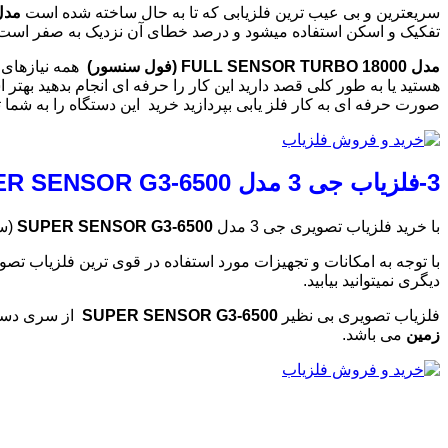
سریعترین و بی عیب ترین فلزیابی که تا به حال ساخته شده است
مدل LL SENSOR TURBO 18000
تفکیک و اسکن استفاده میشود و درصد خطای آن نزدیک به صفر است ا
مدل FULL SENSOR TURBO 18000 (فول سنسور)
همه نیازهای ش
هستید یا به طور کلی قصد دارید این کار را حرفه ای انجام بدهید بهتر
صورت حرفه ای به کار فلز یابی بپردازید خرید این دستگاه را به شما 
3-فلزیاب جی 3 مدل SUPER SENSOR G3-6500 (سوپر سنسور)
با خرید فلزیاب تصویری جی 3 مدل
SUPER SENSOR G3-6500
(سو
با توجه به امکانات و تجهیزات مورد استفاده در قوی ترین فلزیاب تصویری 
دیگری نمیتوانید بیابید.
فلزیاب تصویری بی نظیر
SUPER SENSOR G3-6500
از سری دستگ
زمین
می باشد.