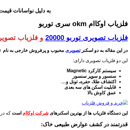
به دلیل نواسانات قیمت های ف
فلزیاب اوکاام okm سری توربو
فلزیاب تصویری توربو 20000
و فلزیاب تصویری تو
در این مقاله به دو اسکنر
تصویری
محبوب و پرفروش خارجی به نام توربو 18000 و توربو
این دو فلزیاب تصویری دارای:
سیستم کارکرد Magnetic
سنسور و سوپر سنسور
اکتشاف طلا، حفره، تونل و…
قابلیت اسکن های سه بعدی
عمق کاوش بالا
این دستگاه فلزیاب ها از بهترین اسکنرهای
شرکت اوکاام
است
که در 
قدرتمند در کشف عوارض طبیعی خاک: