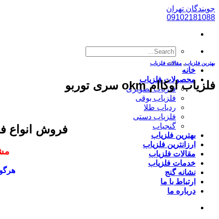
پرش
جویندگان تهران
به
09102181088
محتوا
بهترین فلزیاب
,
مقالات فلزیاب
خانه
محصولات فلزیاب
فلزیاب اوکاام okm سری توربو
فلزیاب تصویری
فلزیاب بوقی
ردیاب طلا
فلزیاب دستی
گنجیاب
فروش انواع ف
بهترین فلزیاب
ارزانترین فلزیاب
مشا
مقالات فلزیاب
خدمات فلزیاب
هرگون
نشانه گنج
ارتباط با ما
درباره ما