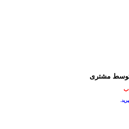
 توسط مشتری
اب
رید.