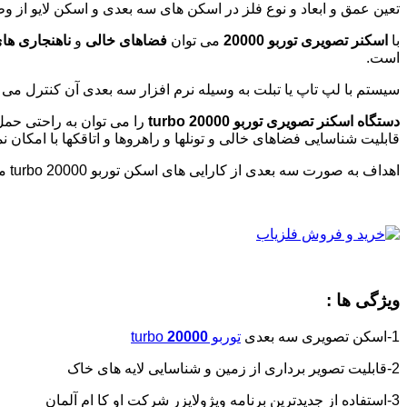
تعین عمق و ابعاد و نوع فلز در اسکن های سه بعدی و اسکن لایو از و
با
اسکنر تصویری توربو 20000
می توان
فضاهای خالی
و
ناهنجاری ها
است.
سیستم با لپ تاپ یا تبلت به وسیله نرم افزار سه بعدی آن کنترل می 
دستگاه اسکنر تصویری توربو 20000 turbo
را می توان به راحتی حم
قابلیت شناسایی فضاهای خالی و تونلها و راهروها و اتاقکها با امکان
اهداف به صورت سه بعدی از کارایی های اسکن توربو 20000 turbo میباشد.
ویژگی ها :
1-اسکن تصویری سه بعدی
توربو
20000
turbo
2-قابلیت تصویر برداری از زمین و شناسایی لایه های خاک
3-استفاده از جدیدترین برنامه ویژولایزر شرکت او کا ام آلمان