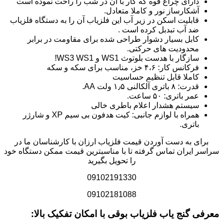
دارای چراغ قوه که کار با آن در شب را راحت نموده است
آشکارساز نور و کاملا متعادل.
قابلیت اسکن در زیر آب این فلزیاب آن را به دستگاه فلزیاب
ضد آب تبدبل کرده است .
کابل بسیار دشوار طراحی شده برای مقاومت در برابر
محدودیت های حرکتی.
سازگار با هدست بلوتوث WS1 و WS3 WS1!
فرکانس کار: ۴،۶ خز، مناسب برای سکه و سکه
کاملا قابل تنظیم حساسیت
قدرت: ۸ باتری آلکالنی ۱٫۵ ولت AA.
عمر باتری: ۵۰ ساعت.
سیستم هشدار اعلام باطری خالی
همراه با لوازم جانبی: کیت هدفون بی سیم XP و شارژر
باتری.
برای به دست آوردن قیمت فلزیاب ارزان با کارشناسان ما در
سراسر ایران تماس گرفته تا با مناسبترین قیمت ممکن دستگاه خود
را تحویل بگیرید
09102191330
09102181088
معرفی گنج یاب فلزیاب بوقی با امکان تفکیک بالا: