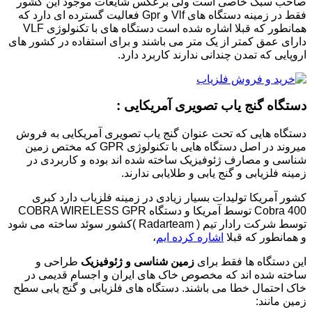
 سبک خاصی است ولی برعکس شایعات موجود این کشور
فقط در زمینه دستگاه های Vlf و Gpr فعالیت گسترده ای دارد که
همانطور که قبلا اشاره شده است دستگاه های با تکنولوژی VLF
 عمق کمتر از یک متر می باشند و برای استفاده در کشور های
یی که تمدن چندانی ندارند کاربرد دارد.
اه گنج یاب تصویری آمریکایی :
ه هایی که تحت عنوان گنج یاب تصویری آمریکایی به فروش
میروند در اصل دستگاه هایی با تکنولوژی GPR که مختص زمین
 و مصارف ژئوفیزیک ساخته شده اند بوده و کاربردی در
فلزیابی و گنج یابی و طلایابی ندارند.
آمریکا تولیدات بسیار زیادی در زمینه فلزیاب دارد کبری
Cobra 400 توسط آمریکا و دستگاه COBRA WIRELESS GPR
توسط شرکت رادار تیم ( Radarteam )کشور سوئد ساخته می شود
نطور که قبلا
اشاره کرده ایم
،
ستگاه ها فقط برای
زمین شناسی و ژئوفیزیک
طراحی و
 شده اند که مخصوص خاک های ایران و اجسام قدیمی در
حتمال خطا می باشند. دستگاه های فلزیابی و گنج یابی سطح
مانند: