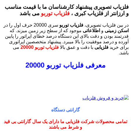
اب تصویری پیشنهاد کارشناسان ما با قیمت مناسب
انتر از فلزیاب کبری ،
فلزیاب توربو
می باشد
ن فلزیاب تصویری،
فلزیاب توربو
سری 20000 حرف اول را در
 زمینی
و
اطلاعاتی
موجود که از سطح زیر زمین میزند. که
ند بودن و دقت بالای این دستگاه درصد خطای اپراتور را پایین
 و درصد موفقیت را بالا میبرد. پیشنهاد متخصصین اپراتوری
خرید
فلزیابی
با دقت و عمق بالا
فلزیاب توربو 20000
می
معرفی فلزیاب توربو 20000
گارانتی دستگاه
ی محصولات شرکت فلزیابی ما دارای یک سال گارانتی بی قید
و شرط می باشند